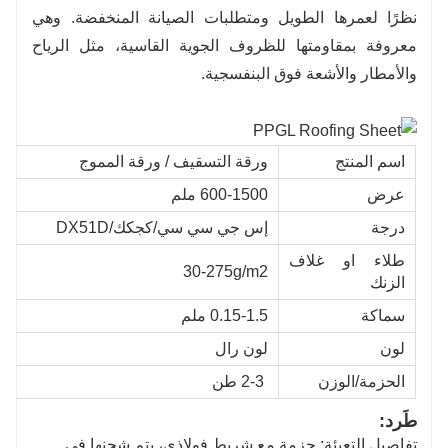
نظرًا لعمرها الطويل ومتطلبات الصيانة المنخفضة. وهي
معروفة بمقاومتها للظروف الجوية القاسية، مثل الرياح
والأمطار والأشعة فوق البنفسجية.
اسم المنتج
ورقة التسقيف / ورقة المموج
عرض
600-1500 ملم
درجة
إس جي سي سي/كجكك/DX51D
طلاء او غلاف
30-275g/m2
الزنك
سماكة
0.15-1.5 ملم
لون
لون رال
الحزمة/الوزن
2-3 طن
طَرد:
تفاصيل التعبئة: حزمة مع شريط فولاذي، يتم شحنها في