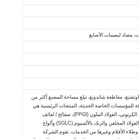
، مضاد لبصمات الأصابع
وتشنغ، مقاطعة شاندونغ. تبلغ مساحة المصنع أكثر من
ة ومصدرة محترفة للمؤسسات الخاصة الحديثة، المنتجات الرئيسية هي
ألواح الصلب، الألواح المدرفلة على الساخن، الفولاذ المدلفن على البارد، الفولاذ الكربوني، الفولاذ الملون (PPGI)، صفائح / لفائف
الصلب الملونة، صفائح الفولاذ المجلفنة، لفائف الصلب المجلفن، يمكن لشريط الفولاذ المجلفن والزنك بالألمنيوم (SGLC) وألواح
وطلاء الأفلام وغيرها من الخدمات.
تقوم الشركة