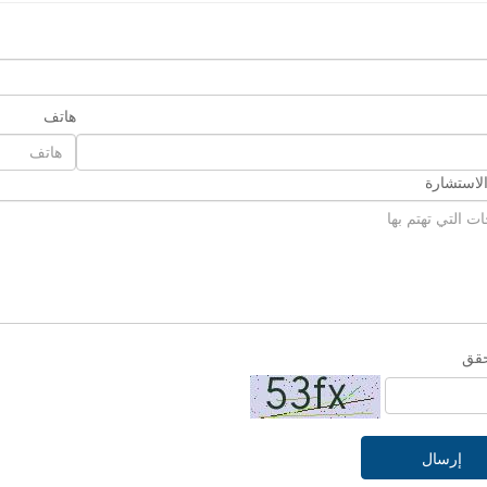
هاتف
لاستشارة
حقق
إرسال