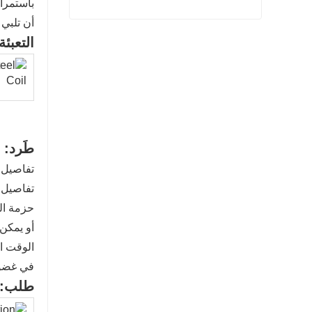
باستمرار
أن تلبي 
لوحة الصلب المدرفلة على الساخن
التعبئة
اتصل الآن
طَرد:
تفاصيل 
تفاصيل ا
حزمة الت
أو يمكن 
الوقت ال
في غضون 7-10 أيام بعد استلام ا
طلب: