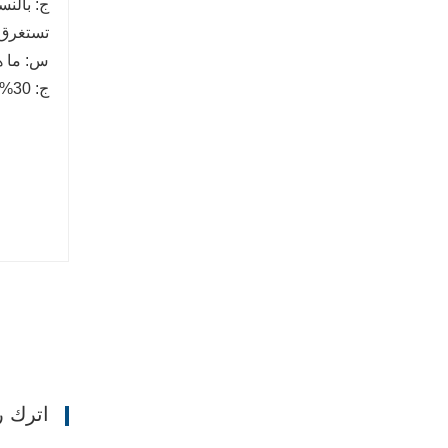
تستغرق حوالي 15 إلى 30 يو
س: ما ه
ج: 30% T/T كوديعة مقدمة، 70% قبل التسليم، سوف نعرض لك الصور والحزمة قبل دفع الرصيد.
اترك ر