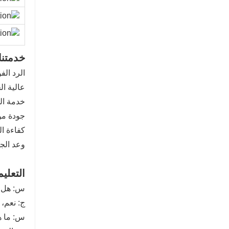
خدمتنا 
الرد الف
عالية ال
خدمة الم
جودة مو
كفاءة ال
وعد الجو
التعلي
س: هل يم
ج: نعم، 
س: ما ه