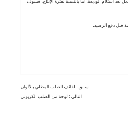
مخزون، يمكننا شحن البضائع إلى ميناء الشحن في غضون 7 أيام عمل بعد استلام الوديعة. أما بالنسبة لفترة الإنتاج، فسوف
سابق : لفائف الصلب المطلي بالألوان
التالي : لوحة من الصلب الكربوني