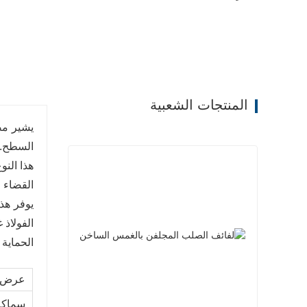
المنتجات الشعبية
يشير مص
السطح. إ
هذا الن
القضاء 
يوفر هذ
الفولاذ 
الحماية 
عرض
سماكة